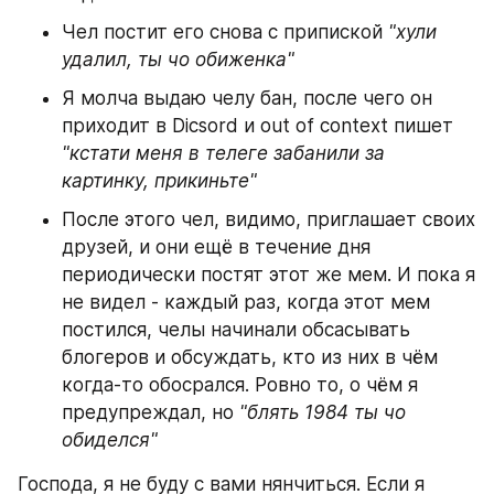
Чел постит его снова с припиской 
"хули 
удалил, ты чо обиженка"
Я молча выдаю челу бан, после чего он 
приходит в Dicsord и out of context пишет 
"кстати меня в телеге забанили за 
картинку, прикиньте"
После этого чел, видимо, приглашает своих 
друзей, и они ещё в течение дня 
периодически постят этот же мем. И пока я 
не видел - каждый раз, когда этот мем 
постился, челы начинали обсасывать 
блогеров и обсуждать, кто из них в чём 
когда-то обосрался. Ровно то, о чём я 
предупреждал, но 
"блять 1984 ты чо 
обиделся"
Господа, я не буду с вами нянчиться. Если я 