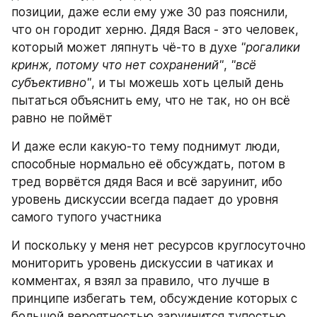
позиции, даже если ему уже 30 раз пояснили, 
что он городит херню. Дядя Вася - это человек, 
который может ляпнуть чё-то в духе 
"рогалики 
кринж, потому что нет сохранений"
, 
"всё 
субъективно"
, и ты можешь хоть целый день 
пытаться объяснить ему, что не так, но он всё 
равно не поймёт
И даже если какую-то тему поднимут люди, 
способные нормально её обсуждать, потом в 
тред ворвётся дядя Вася и всё заруинит, ибо 
уровень дискуссии всегда падает до уровня 
самого тупого участника
И поскольку у меня нет ресурсов круглосуточно 
мониторить уровень дискуссии в чатиках и 
комментах, я взял за правило, что лучше в 
принципе избегать тем, обсуждение которых с 
большой вероятностью заруинится тупостью 