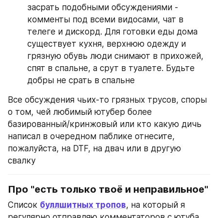
засрать подобными обсуждениями - 
комменты под всеми видосами, чат в 
телеге и дискорд. Для готовки еды дома 
существует кухня, верхнюю одежду и 
грязную обувь люди снимают в прихожей, 
спят в спальне, а срут в туалете. Будьте 
добры не срать в спальне
Все обсуждения чьих-то грязных трусов, споры 
о том, чей любимый ютубер более 
базированный/кринжовый или кто какую дичь 
написал в очередном паблике отнесите, 
пожалуйста, на DTF, на двач или в другую 
свалку
Про "есть только твоё и неправильное"
Список 
буллшитных тропов
, на который я 
регулярно отправляю комментаторов с ютуба, 