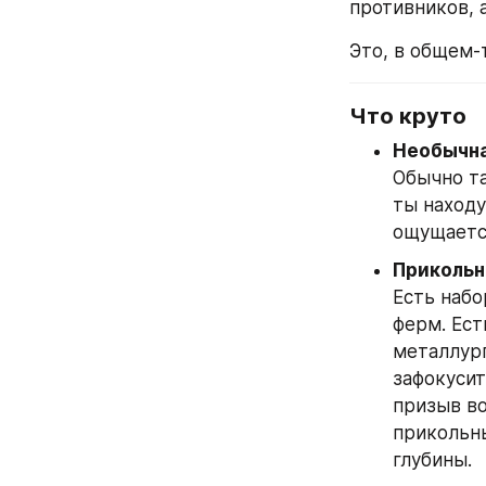
противников, а
Это, в общем-т
Что круто
Необычна
Обычно та
ты находу
ощущается
Прикольн
Есть набо
ферм. Ест
металлург
зафокусит
призыв во
прикольны
глубины.