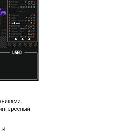
никами. 
интересный 
e
 и 