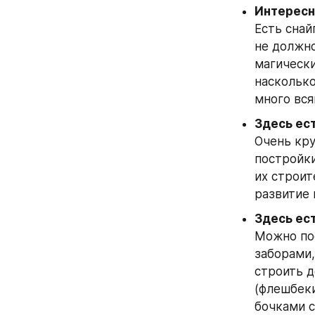
Интересн
Есть снай
не должно
магически
насколько
много вся
Здесь ес
Очень кру
постройки
их строит
развитие 
Можно пос
заборами,
строить д
(флешбеки
бочками с