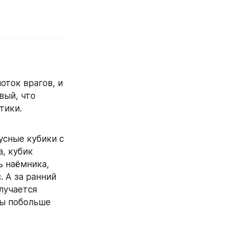
ток врагов, и 
ый, что 
тики.
сные кубики с 
, кубик 
 наёмника, 
 А за ранний 
учается 
ы побольше 