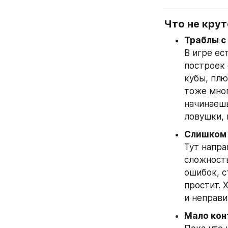
Что не крут
Траблы с
В игре ес
построек 
кубы, плю
тоже мног
начинаешь
ловушки, 
Слишком 
Тут напра
сложность
ошибок, с
простит. 
и неправи
Мало кон