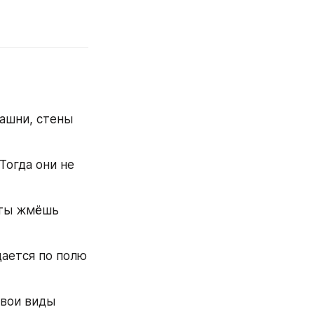
ашни, стены 
 Тогда они не 
 ты жмёшь 
ается по полю 
вои виды 