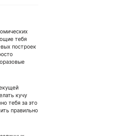
номических 
ющие тебя 
евых построек 
осто 
оразовые 
екущей 
лать кучу 
о тебя за это 
вить правильно 