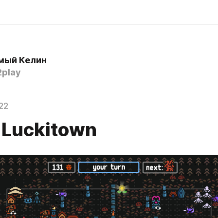
мый Келин
2play
22
 Luckitown