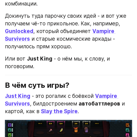
комбинации. 
Докинуть туда парочку своих идей - и вот уже 
получаем чё-то прикольное. Как, например, 
Gunlocked
, который объединяет 
Vampire 
Survivors
 и старые космические аркады - 
получилось прям хорошо.
Или вот 
Just King
 - о нём мы, к слову, и 
поговорим.
В чём суть игры?
Just King
 - это рогалик с боёвкой 
Vampire 
Survivors
, билдостроением 
автобаттлеров
 и 
картой, как в 
Slay the Spire
. 